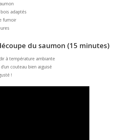
e saumon
e bois adaptés
le fumoir
eures
 découpe du saumon (15 minutes)
oidir à température ambiante
 d’un couteau bien aiguisé
gusté !