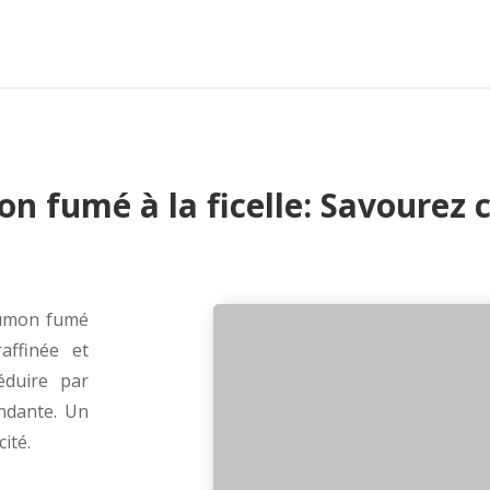
 fumé à la ficelle: Savourez c
saumon fumé
raffinée et
éduire par
ondante. Un
ité.